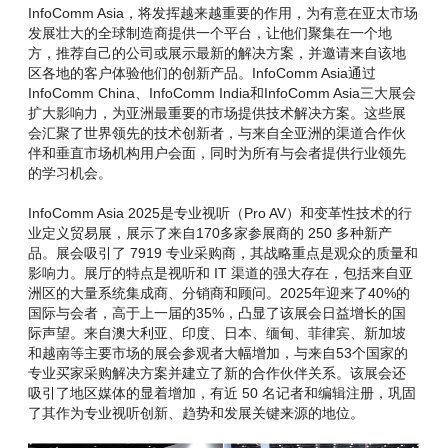
InfoComm Asia，将发挥越来越重要的作用，为有意在亚太市场
发展壮大的全球制造商提供一个平台，让他们聚集在一个地
方，推荐自己的公司或展示最新的解决方案，并邀请来自该地
区各地的客户体验他们的创新产品。InfoComm Asia通过
InfoComm China、InfoComm India和InfoComm Asia三大展会
扩大影响力，为亚洲最重要的市场提供技术解决方案。这些展
会汇聚了世界领先的技术创新者，与来自全亚洲的渠道合作伙
伴和垂直市场机构用户会面，同时为所有与会者提供行业领先
的学习机会。
InfoComm Asia 2025是专业视听（Pro AV）和变革性技术的行
业定义贸易展，展示了来自170多家参展商的 250 多种新产
品。展会吸引了 7919 专业采购商，其战略重点是观众的质量和
影响力。展厅的特点是视听和 IT 渠道的强大存在，包括来自亚
洲区的大量系统集成商、分销商和顾问。2025年迎来了40%的
国际与会者，高于上一届的35%，凸显了该展会日益增长的国
际声望。来自澳大利亚、印度、日本、缅甸、菲律宾、新加坡
和越南等主要市场的展会参观者大幅增加，与来自53个国家的
专业买家采购解决方案并建立了新的合作伙伴关系。该展会还
吸引了地区媒体的显着增加，有近 50 名记者和编辑注册，巩固
了其作为专业视听创新、趋势和发展关键来源的地位。