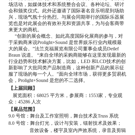
场活动，如媒体技术和系统整合会议、各种论坛、研讨
会和颁奖仪式。此外还邀请了国际著名音乐明星到场助
兴，现场气氛十分热烈。与展会同期举行的国际乐器展
览也是对此展会的有效补充和资源共享，为与会客商带
来更大的商机。
“创新的展会概念、如此高度国际化展商的参与，对
于采购商来说
Prolight+Sound
是世界娱乐行业内规模最
大的展会。”法兰克福展览有限公司董事会成员
Detlef
Braun
说道。
“来自全球的采购商能够在这里发现最新的
行业趋势和技术解决方案，比如，
LED
和
LCD
技术的创
新影响了大批同类产品制造商，这种创新产品的展示征
服了现场的每一个人。”面向全球市场，获得更多贸易机
会，
Prolight+Sound
是您的不二选择。
【上届回顾】
展览面积：
68025
平方米，参展商：
1553
家，专业观
众：
45286
人次
【展品范围】
9.0
号馆：舞台及工作室照明，舞台技术及
Truss
系统
8.0
号馆：舞台灯光，设计与安装，镭射技术及效果；
音效设备，楼宇及室内声效系统，录音及剪辑