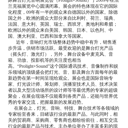
际舞台灯光音响展览会（
Prolight+Sound
）于
2009
年在法
兰克福展览中心圆满闭幕。展会的特色体现在它的国际
化程度，
09
年有一半的观众来自德国以外的国家。除德
国之外，欧洲的观众大部分来自比利时、荷兰、瑞典、
法国、意大利、英国、瑞士、西班牙、奥地利和希腊；
欧洲以外的观众来自美国、韩国、日本、以色列、中
国、澳大利亚、巴西和加拿大等国家。
近年，音响灯光市场整体趋势中稳中有升，销售逐
步升温，供销市场活跃。最受欢迎的是舞台灯光产品
（摇头灯、激光灯），另外，舞台设备中麦克风、音
箱、功放、投影机等的关注度也相当
高。“
Prolight+Sound
”这个国际通讯技术、音像制作和娱
乐领域的顶级盛会把灯光、音、影及舞台方面每年的最
新趋势在第一时间呈现给观众。展会也是国际音响专
家、灯光设计师、筹划师、演播室技术人员、技术决策
者以及大型活动场所的设计师等等最优秀的专家的超级
聚会，在展会现场不仅能看到各类产品，还能与世界优
秀的专家交流，把握最新的发展趋势。
在展会上，灯光、音响、特技、舞台技术等各领域的
专家纷至沓来，目睹该行业的最新产品。与此同时，相
关的贸易商、采购商、零售商也都纷纷前往，相互交流
行业的最新产品与技术。主办单位举办了丰富多彩的现