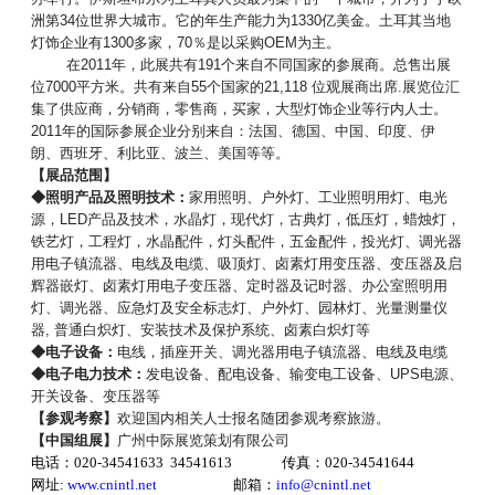
洲第34位世界大城市。它的年生产能力为1330亿美金。土耳其当地
灯饰企业有1300多家，70％是以采购OEM为主。
在2011年，此展共有191个来自不同国家的参展商。总售出展
位7000平方米。共有来自55个国家的21,118 位观展商出席.展览位汇
集了供应商，分销商，零售商，买家，大型灯饰企业等行内人士。
2011年的国际参展企业分别来自：法国、德国、中国、印度、伊
朗、西班牙、利比亚、波兰、美国等等。
【展品范围】
◆照明产品及照明技术：
家用照明、户外灯、工业照明用灯、电光
源，LED产品及技术，水晶灯，现代灯，古典灯，低压灯，蜡烛灯，
铁艺灯，工程灯，水晶配件，灯头配件，五金配件，投光灯、调光器
用电子镇流器、电线及电缆、吸顶灯、卤素灯用变压器、变压器及启
辉器嵌灯、卤素灯用电子变压器、定时器及记时器、办公室照明用
灯、调光器、应急灯及安全标志灯、户外灯、园林灯、光量测量仪
器, 普通白炽灯、安装技术及保护系统、卤素白炽灯等
◆电子设备：
电线，插座开关、调光器用电子镇流器、电线及电缆
◆电子电力技术：
发电设备、配电设备、输变电工设备、UPS电源、
开关设备、变压器等
【参观考察】
欢迎国内相关人士报名随团参观考察旅游。
【中国组展】
广州中际展览策划有限公司
电话：020-34541633 34541613 传真：020-34541644
网址:
www.cnintl.net
邮箱：
info@cnintl.net