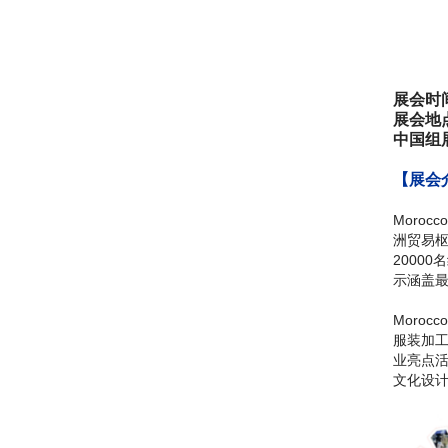
展会时
展会地
中国组
【展会
Moroc
洲贸易枢
2000
示涵盖
Moroc
服装加
业亮点
文化设