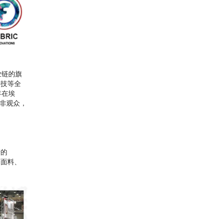
产业链的旗
科技等全
年在埃
东非观众，
产的
的面料、