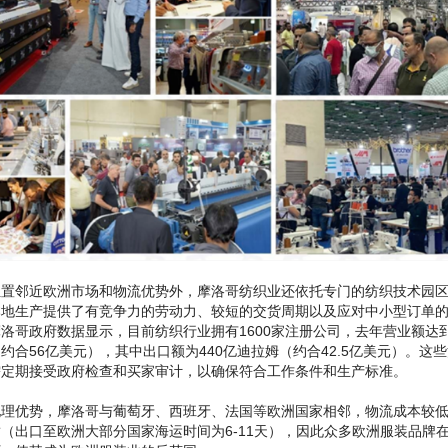
位置邻近欧洲市场和物流优势外，摩洛哥纺织业还依托专门的纺织技术园
本地生产提供了有竞争力的劳动力、较短的交货周期以及应对中小型订单
洛哥政府数据显示，目前纺织行业拥有1600家注册公司，去年营业额达到
约合56亿美元），其中出口额为440亿迪拉姆（约合42.5亿美元）。这
需定期接受政府检查和买家审计，以确保符合工作条件和生产标准。
地理优势，摩洛哥与葡萄牙、西班牙、法国等欧洲国家相邻，物流成本较
（出口至欧洲大部分国家海运时间为6-11天），因此众多欧洲服装品牌