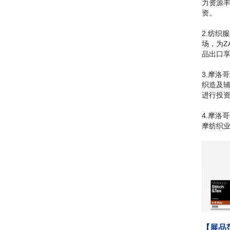
力资源
资。
2.纺织
场，为Z
品出口
3.摩洛
织造及
进行投
4.摩洛
摩纺织
【展品