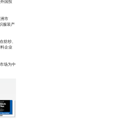
利外国投
欧洲市
织服装产
，在纺纱、
原料企业
费市场为中