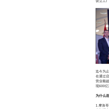
设立工
迄今为止
在通过启
营业额超
现600
为什么
1.摩洛