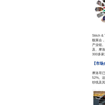
Stitc
舰展会
产业链。
及、摩洛
300多
【市场
摩洛哥
52%。
纱线及