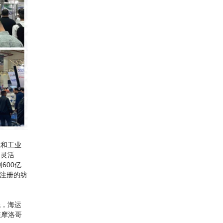
区和工业
的灵活
600亿
些注册的纺
低，海运
在摩洛哥