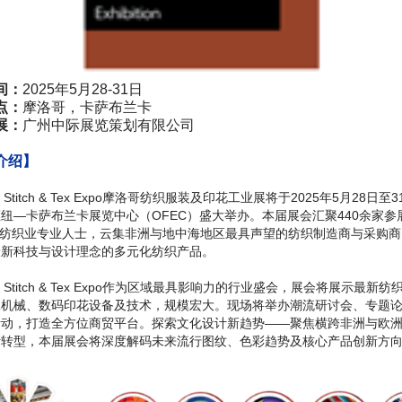
间：
2025年5月28-31日
点：
摩洛哥，卡萨布兰卡
展：
广州中际展览策划有限公司
介绍】
co Stitch & Tex Expo摩洛哥纺织服装及印花工业展将于2025年5月28日至
纽—卡萨布兰卡展览中心（OFEC）盛大举办。本届展会汇聚440余家参
0名纺织业专业人士，云集非洲与地中海地区最具声望的纺织制造商与采购
最新科技与设计理念的多元化纺织产品。
co Stitch & Tex Expo作为区域最具影响力的行业盛会，展会将展示最新
工机械、数码印花设备及技术，规模宏大。现场将举办潮流研讨会、专题
活动，打造全方位商贸平台。探索文化设计新趋势——聚焦横跨非洲与欧
计转型，本届展会将深度解码未来流行图纹、色彩趋势及核心产品创新方