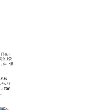
31日在非
展企业及
商，集中展
纺织机械、
论坛及行
洲大陆的
向。