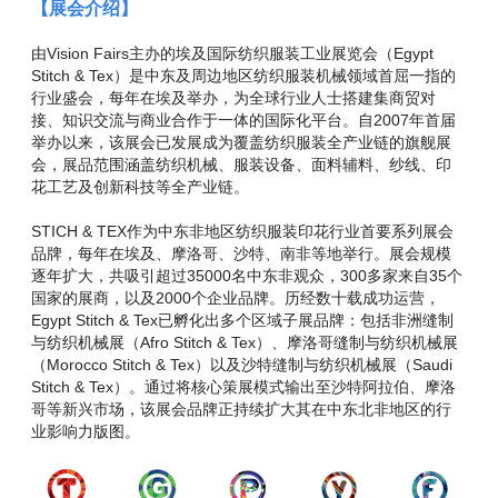
【展会介绍】
由Vision Fairs主办的埃及国际纺织服装工业展览会（Egypt
Stitch & Tex）是中东及周边地区纺织服装机械领域首屈一指的
行业盛会，每年在埃及举办，为全球行业人士搭建集商贸对
接、知识交流与商业合作于一体的国际化平台。自2007年首届
举办以来，该展会已发展成为覆盖纺织服装全产业链的旗舰展
会，展品范围涵盖纺织机械、服装设备、面料辅料、纱线、印
花工艺及创新科技等全产业链。
STICH & TEX作为中东非地区纺织服装印花行业首要系列展会
品牌，每年在埃及、摩洛哥、沙特、南非等地举行。展会规模
逐年扩大，共吸引超过35000名中东非观众，300多家来自35个
国家的展商，以及2000个企业品牌。历经数十载成功运营，
Egypt Stitch & Tex已孵化出多个区域子展品牌：包括非洲缝制
与纺织机械展（Afro Stitch & Tex）、摩洛哥缝制与纺织机械展
（Morocco Stitch & Tex）以及沙特缝制与纺织机械展（Saudi
Stitch & Tex）。通过将核心策展模式输出至沙特阿拉伯、摩洛
哥等新兴市场，该展会品牌正持续扩大其在中东北非地区的行
业影响力版图。