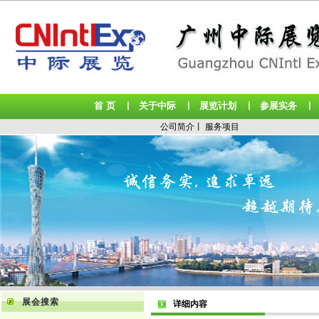
首 页
关于中际
展览计划
参展实务
丨
丨
丨
公司简介
丨
服务项目
展会搜索
详细内容