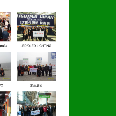
grafia
LED/OLED LIGHTING
PO
米兰展团