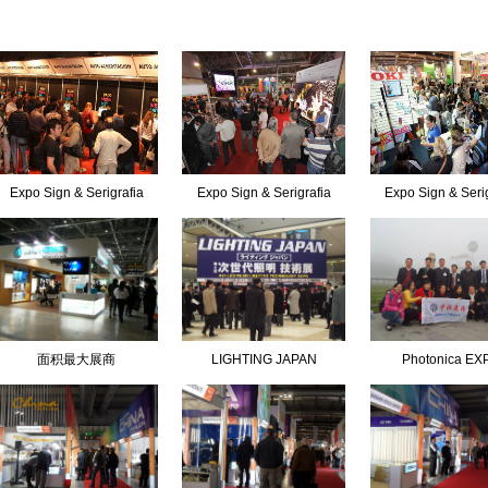
Expo Sign & Serigrafia
Expo Sign & Serigrafia
Expo Sign & Seri
面积最大展商
LIGHTING JAPAN
Photonica EX