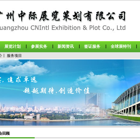
展览计划
参展实务
新闻资讯
签证服务
全球展特刊
丨
丨
丨
丨
丨
介
丨
服务项目
会回顾