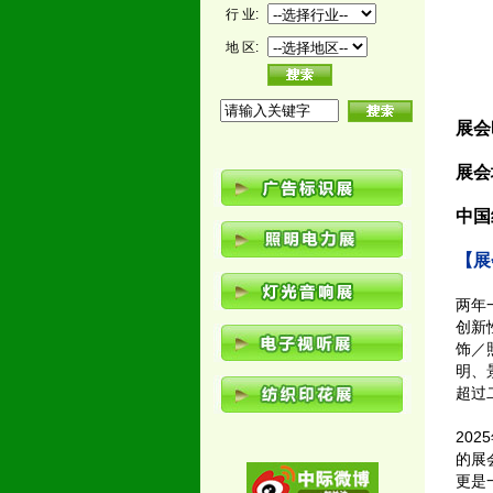
行 业:
地 区:
展会
展会
中国
【展
两年
创新
饰／
明、
超过
20
的展
更是