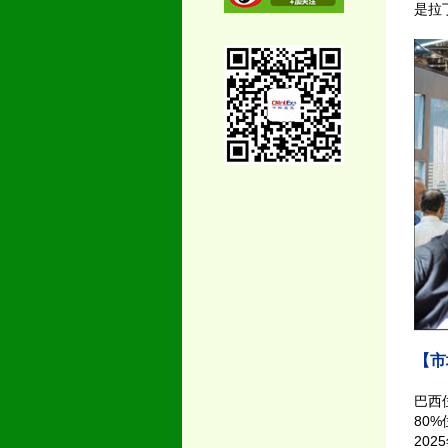
是拉
【市
巴西
80
20