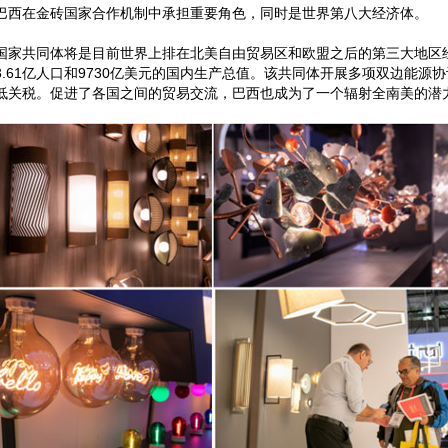
巴西在金砖国家合作机制中承担重要角色，同时是世界第八大经济体。
国家共同体将是目前世界上排在北美自由贸易区和欧盟之后的第三大地区经
3.61亿人口和9730亿美元的国内生产总值。该共同体开展多项双边能
低关税。促进了各国之间的贸易交流，巴西也成为了一个辐射全南美的潜