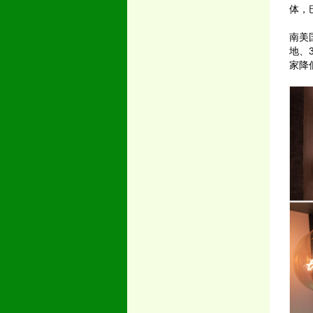
体，
南美
地、
家降