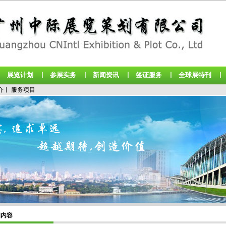
展览计划
参展实务
新闻资讯
签证服务
全球展特刊
丨
丨
丨
丨
丨
介
丨
服务项目
细内容