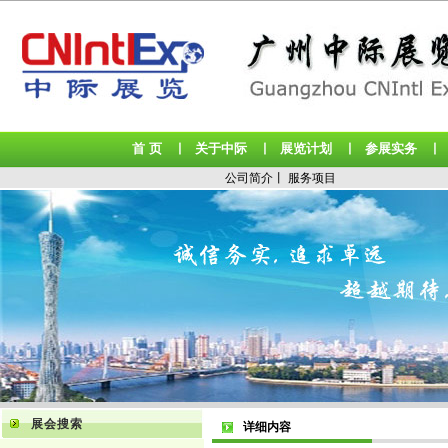
首 页
关于中际
展览计划
参展实务
丨
丨
丨
公司简介
丨
服务项目
展会搜索
详细内容