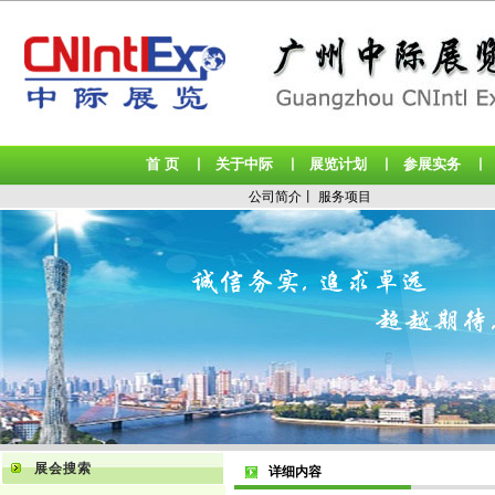
首 页
关于中际
展览计划
参展实务
丨
丨
丨
公司简介
丨
服务项目
展会搜索
详细内容