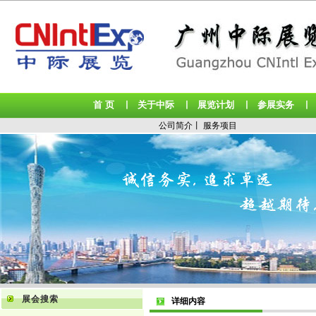
首 页
关于中际
展览计划
参展实务
丨
丨
丨
公司简介
丨
服务项目
展会搜索
详细内容