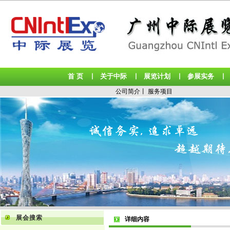
首 页
关于中际
展览计划
参展实务
丨
丨
丨
公司简介
丨
服务项目
展会搜索
详细内容