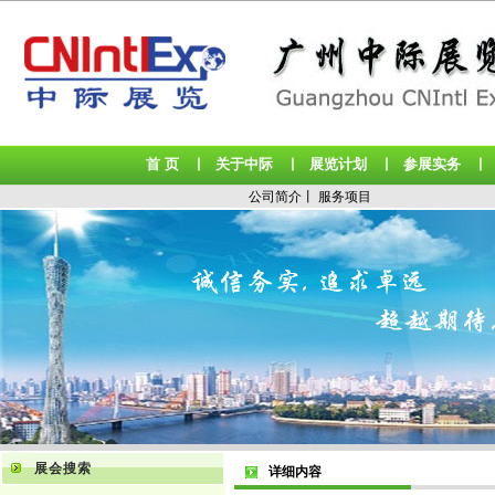
首 页
关于中际
展览计划
参展实务
丨
丨
丨
公司简介
丨
服务项目
展会搜索
详细内容