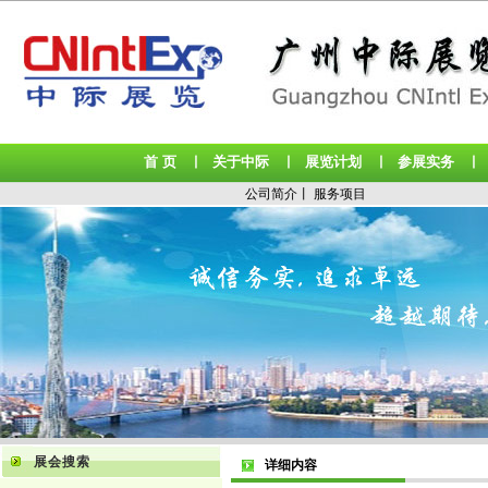
首 页
关于中际
展览计划
参展实务
丨
丨
丨
公司简介
丨
服务项目
展会搜索
详细内容