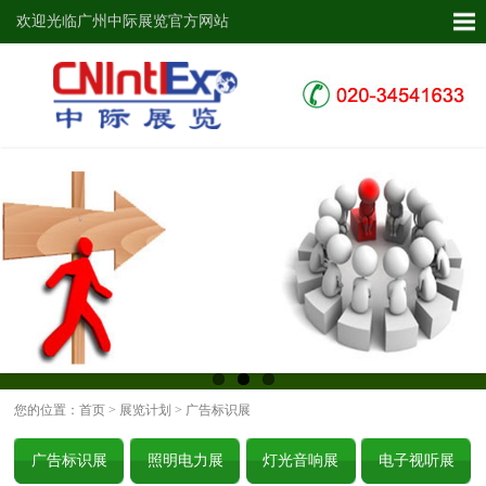
欢迎光临广州中际展览官方网站
您的位置：
首页
>
展览计划
> 广告标识展
广告标识展
照明电力展
灯光音响展
电子视听展