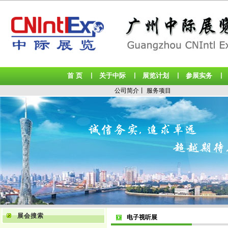
首 页
关于中际
展览计划
参展实务
丨
丨
丨
公司简介
丨
服务项目
展会搜索
电子视听展