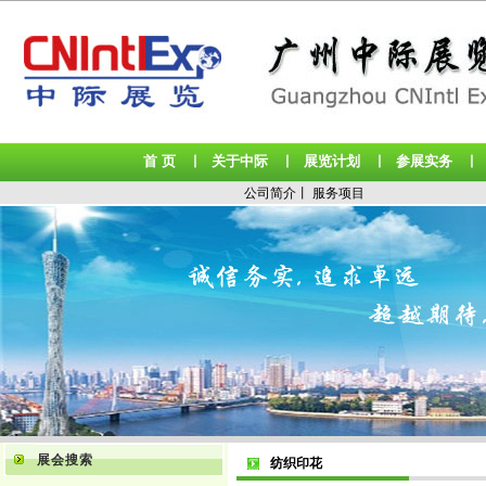
首 页
关于中际
展览计划
参展实务
丨
丨
丨
公司简介
丨
服务项目
展会搜索
纺织印花